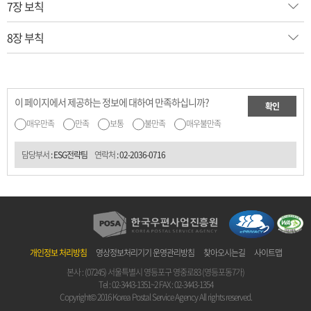
7장 보칙
8장 부칙
이 페이지에서 제공하는 정보에 대하여 만족하십니까?
확인
매우만족
만족
보통
불만족
매우불만족
담당부서
: ESG전략팀
연락처
:
02-2036-0716
개인정보 처리방침
영상정보처리기기 운영관리방침
찾아오시는길
사이트맵
본사 : (07245) 서울특별시 영등포구 영중로83 (영등포동7가)
Tel :
02-3443-1351~2
FAX : 02-3443-1354
Copyright© 2016 Korea Postal Service Agency All rights reserved.