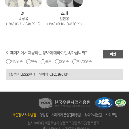
2대
초대
박상옥
길원봉
(1948.06.21-1948.09.13)
(1946.09.10-1948.06.21)
이 페이지에서 제공하는 정보에 대하여 만족하십니까?
확인
매우만족
만족
보통
불만족
매우불만족
담당부서
: ESG전략팀
연락처
:
02-2036-0734
개인정보 처리방침
영상정보처리기기 운영관리방침
찾아오시는길
사이트맵
본사 : (07245) 서울특별시 영등포구 영중로83 (영등포동7가)
Tel :
02-3443-1351~2
FAX : 02-3443-1354