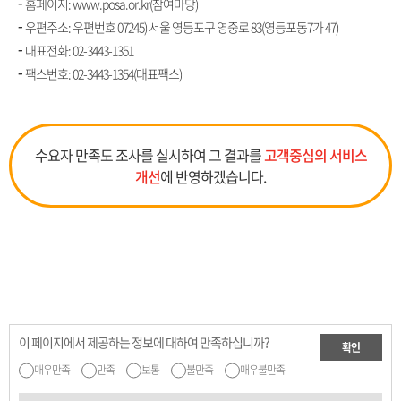
홈페이지: www.posa.or.kr(참여마당)
우편주소: 우편번호 07245) 서울 영등포구 영중로 83(영등포동7가 47)
대표전화:
02-3443-1351
팩스번호: 02-3443-1354(대표팩스)
수요자 만족도 조사를 실시하여 그 결과를
고객중심의 서비스
개선
에 반영하겠습니다.
이 페이지에서 제공하는 정보에 대하여 만족하십니까?
확인
매우만족
만족
보통
불만족
매우불만족