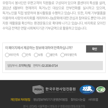
우렁각시 봉사단은 우편고객처 직원들로 구성되어 있으며 콜센터의 특성을 살려,
2011년 6월부터 현재까지 독거노인 대상으로 안부전화를 실시하고 있으며,
독거노인을 직접 방문하여 봉사활동을 수행하고 있습니다. 또한, 자체 기부물품을
이용하여 사랑의 바자회를 개최하여 나눔문화에 대한 관심과 참여유도 뿐만 아니라
자원 재활용을 확산하는 환경운동으로 확대해 나가고 있습니다. 바자회로 모아진
수익금 전액은 연말 사회복지기관 기부금액으로 활용하고 있습니다.
이 페이지에서 제공하는 정보에 대하여 만족하십니까?
확인
매우만족
만족
보통
불만족
매우불만족
담당부서
: 조직혁신팀
연락처
:
02-2036-0714
개인정보 처리방침
영상정보처리기기 운영관리방침
찾아오시는길
사이트맵
본사 : (07245) 서울특별시 영등포구 영중로83 (영등포동7가)