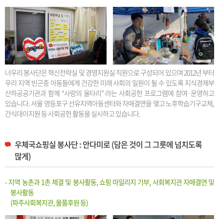
너우리 봉사단은 혁신전략실 및 경영지원실 직원으로 구성되어 있으며 2012년 부터
우리 지역 빈곤층 아동들에게 건강한 미래 사회의 일원이 될 수 있도록 지식경제부
산하공공기관과 함께 “사랑의 울타리” 라는 사회공헌 프로그램에 참여·운영하고
있습니다. 서울 영등포구 선유지역아동센터와 자매결연을 맺고 노후학습기구교체,
간식데이지원 등 사회공헌 활동을 실시하고 있습니다.
우체국쇼핑실 봉사단 : 안다미로 (담은 것이 그 그릇에 넘치도록
많게)
- 지역 농촌과 1촌 체결 및 봉사활동, 쇼핑 마일리지 기부, 사회복지관 자매결연 및
봉사활동
(파주사회복지관, 물품후원 등)