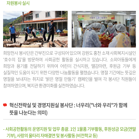
자원봉사 실시
희망천사 봉사단은 간부진으로 구성되어 있으며 강원도 홍천 소재 사회복지시설인
‘호수의 집’을 방문하여 사회공헌 활동을 실시하고 있습니다. 소외아동들에게
희망과 용기를 전달하기 위하여 어린이 간식지원, 땔감마련, 후원금 기부 등
실질적인 도움이 되기 위한 다양한 나눔활동을 펼쳤습니다. 명절 기간에는 뜻깊은
명절을 보내자는 취지로 ‘밝은 명절 만들기’ 캠페인을 벌여 각 봉사단 직원들이
참여하였으며, 복지관 환경미화를 실천하였습니다.
혁신전략실 및 경영지원실 봉사단 : 너우리("너와 우리"가 함께
뜻을 나눈다는 의미)
- 사회공헌활동의 운영지원 및 업무 총괄. 1인 1물품 기부활동, 후원성금 모금(연말
기부), 사랑의 울타리 자매결연 및 봉사활동 (비전학교 등)