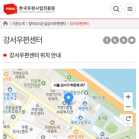
기관소개
찾아오시는길강서우편센터
강서우편센터
강서우편센터
강서우편센터 위치 안내
서울 강서구 허준로 217