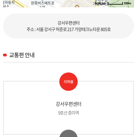
100m
길찾기
강서우편센터
주소 : 서울 강서구 허준로 217 가양테크노타운 805호
교통편 안내
강서우편센터
9호선 증미역