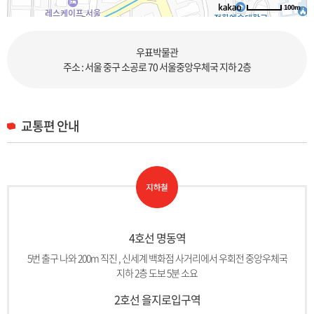
100m
로드뷰
길찾기
지도 크게 보기
우표박물관
주소 : 서울 중구 소공로 70 서울중앙우체국 지하 2층
교통편 안내
4호선 명동역
5번 출구 나와 200m 직진 , 신세계 백화점 사거리에서 우회전 중앙우체국
지하 2층 도보 5분 소요
2호선 을지로입구역