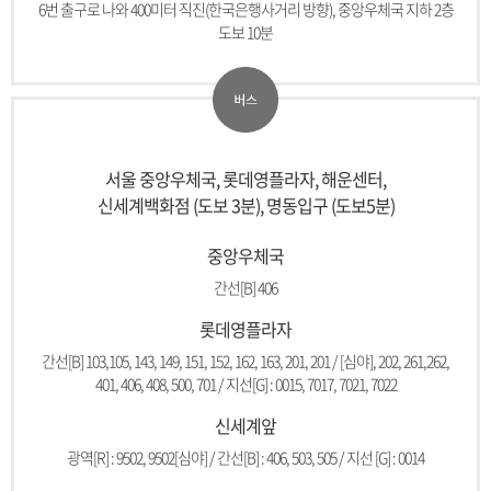
6번 출구로 나와 400미터 직진(한국은행사거리 방향), 중앙우체국 지하 2층
도보 10분
서울 중앙우체국, 롯데영플라자, 해운센터,
신세계백화점 (도보 3분), 명동입구 (도보5분)
중앙우체국
간선[B] 406
롯데영플라자
간선[B] 103,105, 143, 149, 151, 152, 162, 163, 201, 201 / [심야], 202, 261,262,
401, 406, 408, 500, 701 / 지선[G] : 0015, 7017, 7021, 7022
신세계앞
광역[R] : 9502, 9502[심야] / 간선[B] : 406, 503, 505 / 지선 [G] : 0014