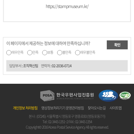
https://stampmuseum.kr/
이 페이지에서 제공하는 정보에 대하여 만족하십니까?
확인
매우만족
만족
보통
불만족
매우불만족
담당부서
: 조직혁신팀
연락처
:
02-2036-0714
개인정보 처리방침
영상정보처리기기 운영관리방침
찾아오시는길
사이트맵
본사 : (07245) 서울특별시 영등포구 영중로83 (영등포동7가)
Tel :
02-3443-1351~2
FAX : 02-3443-1354
Copyright© 2016 Korea Postal Service Agency All rights reserved.