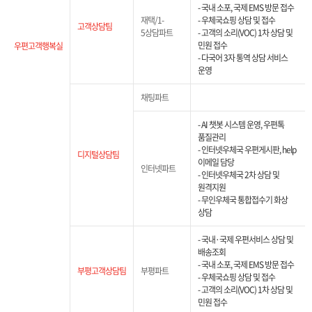
- 국내 소포, 국제 EMS 방문 접수
재택/1-
- 우체국쇼핑 상담 및 접수
고객상담팀
5상담파트
- 고객의 소리(VOC) 1차 상담 및
민원 접수
우편고객행복실
- 다국어 3자 통역 상담 서비스
운영
채팅파트
- AI 챗봇 시스템 운영, 우편톡
품질관리
- 인터넷우체국 우편게시판, help
디지털상담팀
이메일 담당
인터넷파트
- 인터넷우체국 2차 상담 및
원격지원
- 무인우체국 통합접수기 화상
상담
- 국내·국제 우편서비스 상담 및
배송조회
- 국내 소포, 국제 EMS 방문 접수
부평고객상담팀
부평파트
- 우체국쇼핑 상담 및 접수
- 고객의 소리(VOC) 1차 상담 및
민원 접수