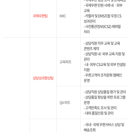
- 국제우편 행방 조사 및 손해배상
- 국제우편 민원 사례 내ㆍ외부
교육
국제우편팀
IMIC
- 카할라 및 EMS조합 우정 CS
성과관리
- 사전통관정보(ICS2) 래퍼럴
처리
- 상담직원 직무 교육 및 교육
콘텐츠 제작
- 상담직원 내·외부 교육 지원 및
관리
교육파트
- 내·외부 CS교육 및 외부 컨설팅
지원
- 우편고객처 조직문화 캠페인
상담성과향상팀
운영
- 상담직원 상담품질 평가 및 관리
- 상담품질 향상을 위한 프로그램
QA 파트
운영
- 고객만족도 조사 및 관리
- 대외 품질인증 및 관리
- 국내·국제 우편서비스 상담 및
배송조회