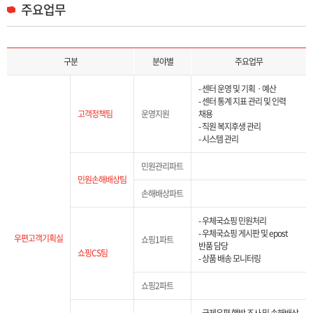
주요업무
주요업무 목록으로 구분, 분야별, 주요업무 정보 제공합니다.
구분
분야별
주요업무
- 센터 운영 및 기획ㆍ예산
- 센터 통계 지표 관리 및 인력
고객정책팀
운영지원
채용
- 직원 복지후생 관리
- 시스템 관리
민원관리파트
민원손해배상팀
손해배상파트
- 우체국쇼핑 민원처리
- 우체국쇼핑 게시판 및 epost
우편고객기획실
쇼핑1파트
반품 담당
쇼핑CS팀
- 상품 배송 모니터링
쇼핑2파트