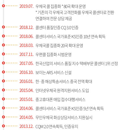
2019.07.
우체국 콜 집중화 * 80국 확대 운영
* 기존의 각 우체국 고객전화를 우체국 콜센터로 전환
연결하여 전문 상담 제공
2018.12.
콜센터 품질인증 CQ 3.0 인증
2018.06.
콜센터서비스 국가표준 KS인증 10년 연속 획득
2018.03.
우체국콜 집중화 20국 확대 운영
2017.11.
우편콜 집중화 시범운영
2017.05.
한국산업의 서비스 품질 지수 택배부문 콜센터 1위 선정
2016.10.
보이는 ARS 서비스 신설
2016.01.
한·중 해상특송서비스 중국 전역 확대
2015.04.
인터넷우체국 원격지원서비스 도입
2015.01.
중고휴대폰 매입 접수대행서비스
2014.06.
콜센터서비스 국가표준 KS인증 5년 연속 획득
2014.05.
무인우체국 화상상담서비스 지원실시
2013.12.
CQM 2.0 연속획득, 인증유지