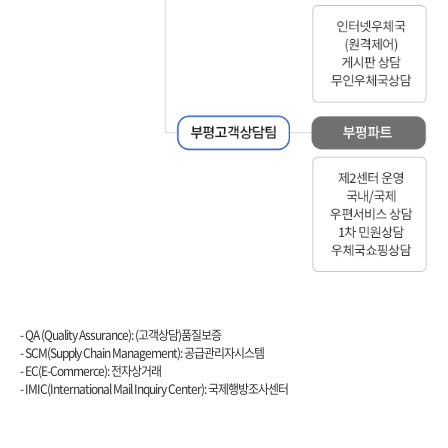
SCM(Supply Chain Management), EC(E-Commerce), IMIC(International Mail Inquiry Center)
- QA (Quality Assurance): (고객상담)품질보증
- SCM(Supply Chain Management): 공급관리자시스템
- EC(E-Commerce): 전자상거래
- IMIC(International Mail Inquiry Center): 국제행방조사센터