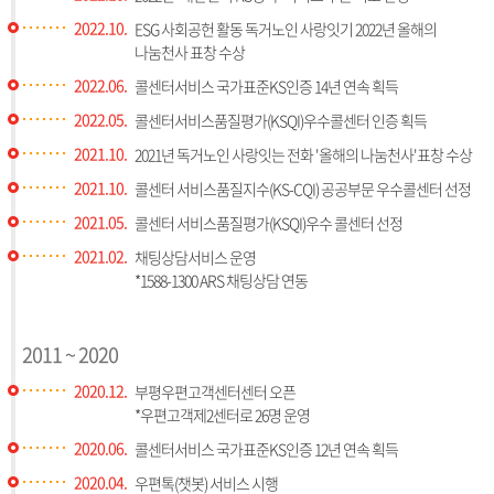
2022.10.
ESG 사회공헌 활동 독거노인 사랑잇기 2022년 올해의
나눔천사 표창 수상
2022.06.
콜센터서비스 국가표준KS인증 14년 연속 획득
2022.05.
콜센터서비스품질평가(KSQI)우수콜센터 인증 획득
2021.10.
2021년 독거노인 사랑잇는 전화 '올해의 나눔천사'표창 수상
2021.10.
콜센터 서비스품질지수(KS-CQI) 공공부문 우수콜센터 선정
2021.05.
콜센터 서비스품질평가(KSQI)우수 콜센터 선정
2021.02.
채팅상담서비스 운영
*1588-1300 ARS 채팅상담 연동
2011 ~ 2020
2020.12.
부평우편고객센터센터 오픈
*우편고객제2센터로 26명 운영
2020.06.
콜센터서비스 국가표준KS인증 12년 연속 획득
2020.04.
우편톡(챗봇) 서비스 시행