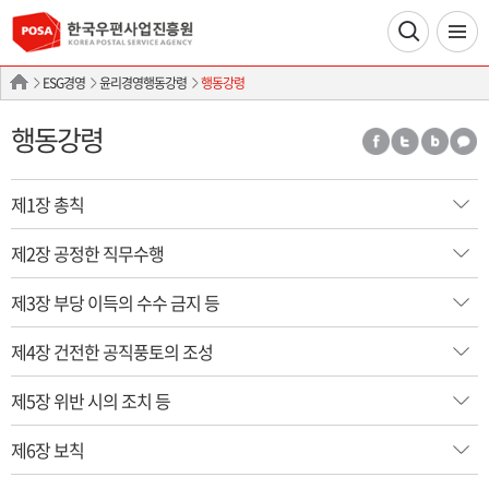
ESG경영
윤리경영행동강령
행동강령
행동강령
제1장 총칙
제2장 공정한 직무수행
제3장 부당 이득의 수수 금지 등
제4장 건전한 공직풍토의 조성
제5장 위반 시의 조치 등
제6장 보칙