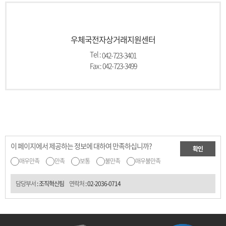
우체국전자상거래지원센터
Tel :
042-723-3401
Fax : 042-723-3499
이 페이지에서 제공하는 정보에 대하여 만족하십니까?
확인
매우만족
만족
보통
불만족
매우불만족
담당부서
: 조직혁신팀
연락처
:
02-2036-0714