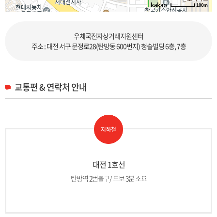
100m
로드뷰
길찾기
지도 크게 보기
우체국전자상거래지원센터
주소 : 대전 서구 문정로28(탄방동 600번지) 청솔빌딩 6층, 7층
교통편 & 연락처 안내
대전 1호선
탄방역 2번출구/ 도보 3분 소요