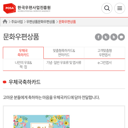
주요사업
우편상품문화우편상품
문화우편상품
문화우편상품
우체국
맞춤형축하카드&
고객맞춤형
축하카드
연하카드
우편엽서
나만의 우표&
기념·일반 우표류 및 엽서류
e-그린엽서
책·첩
우체국축하카드
고마운 분들에게 축하하는 마음을 우체국카드에 담아 전달합니다.