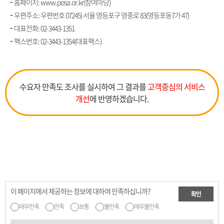
홈페이지: www.posa.or.kr(참여마당)
우편주소: 우편번호 07245) 서울 영등포구 영중로 83(영등포동7가 47)
대표전화:
02-3443-1351
팩스번호: 02-3443-1354(대표팩스)
수요자 만족도 조사를 실시하여 그 결과를
고객중심의 서비스
개선
에 반영하겠습니다.
이 페이지에서 제공하는 정보에 대하여 만족하십니까?
확인
매우만족
만족
보통
불만족
매우불만족