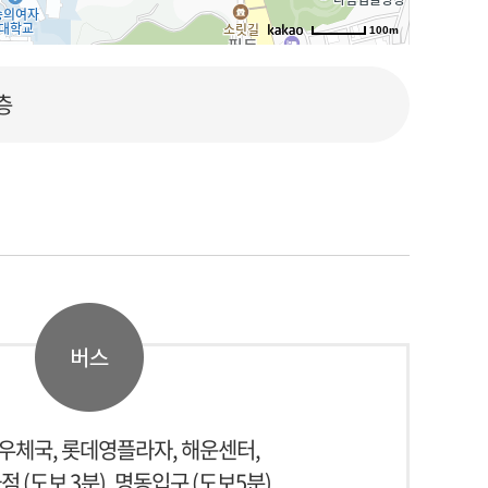
100m
로드뷰
길찾기
지도 크게 보기
층
우체국, 롯데영플라자, 해운센터,
 (도보 3분), 명동입구 (도보5분)