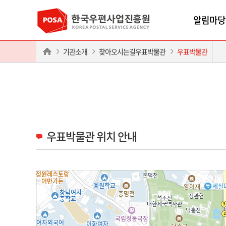
알림마당
기관소개
찾아오시는길우표박물관
우표박물관
우표박물관 위치 안내