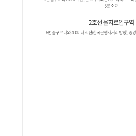
5분 소요
2호선 을지로입구역
6번 출구로 나와 400미터 직진(한국은행사거리 방향), 중앙