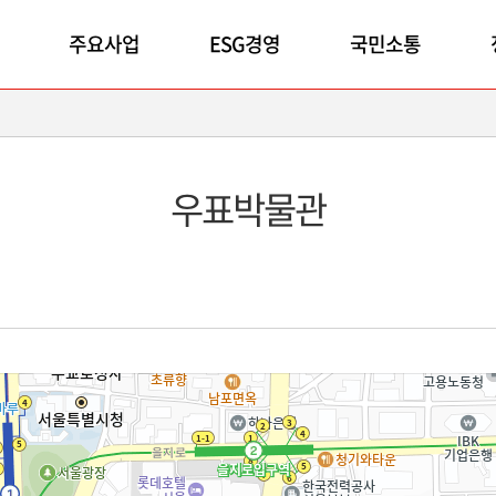
주요사업
ESG경영
국민소통
우표박물관