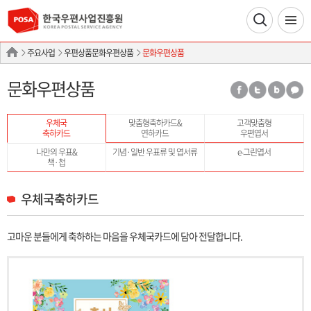
주요사업
우편상품문화우편상품
문화우편상품
문화우편상품
우체국
맞춤형축하카드&
고객맞춤형
축하카드
연하카드
우편엽서
나만의 우표&
기념·일반 우표류 및 엽서류
e-그린엽서
책·첩
우체국축하카드
고마운 분들에게 축하하는 마음을 우체국카드에 담아 전달합니다.