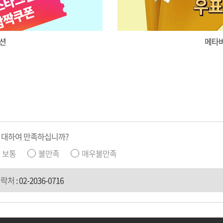
션
메타버
 대하여 만족하십니까?
보통
불만족
매우불만족
연락처
:
02-2036-0716