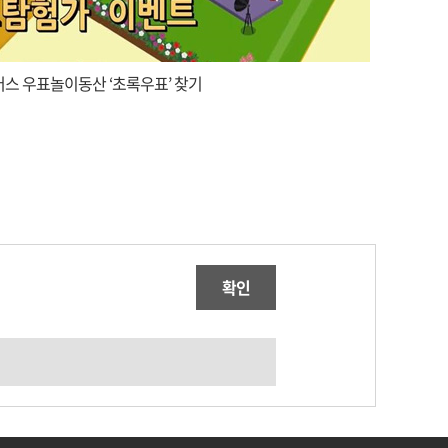
스 우표놀이동산 ‘초록우표’ 찾기
확인