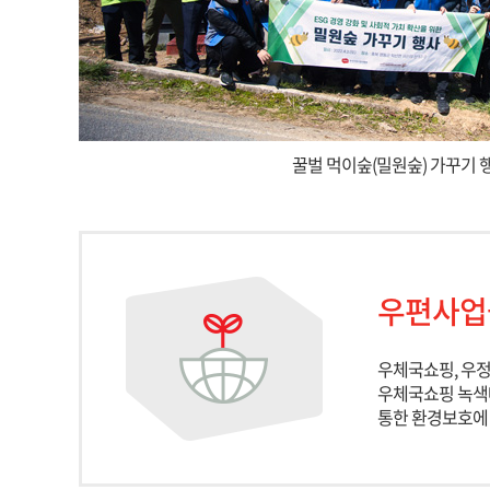
꿀벌 먹이숲(밀원숲) 가꾸기 
우편사업
우체국쇼핑, 우
우체국쇼핑 녹색
통한 환경보호에