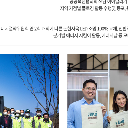
공공혁신협의회 쓰담 이어달리기 
지역 거점별 플로깅 활동 수행(영등포, 동
너지절약위원회 연 2회 개최에 따른 논현사옥 LED 조명 100% 교체, 친
분기별 에너지 지킴이 활동, 에너지날 등 