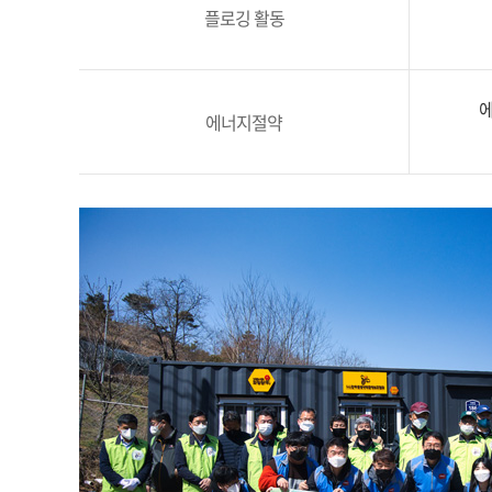
플로깅 활동
에
에너지절약