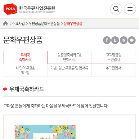
주요사업
우편상품문화우편상품
문화우편상품
문화우편상품
우체국
맞춤형축하카드&
고객맞춤형
축하카드
연하카드
우편엽서
나만의 우표&
기념·일반 우표류 및 엽서류
e-그린엽서
책·첩
우체국축하카드
고마운 분들에게 축하하는 마음을 우체국카드에 담아 전달합니다.