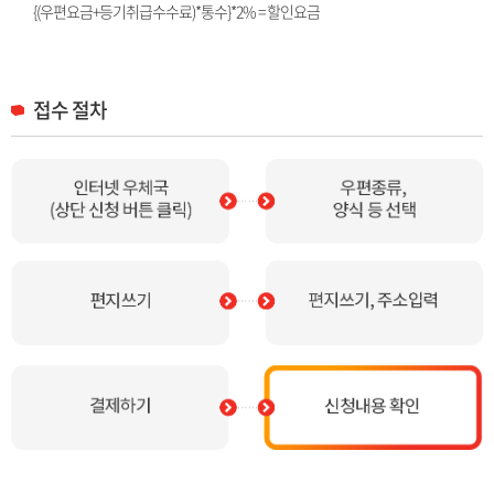
{(우편요금+등기취급수수료)*통수}*2% = 할인요금
접수 절차