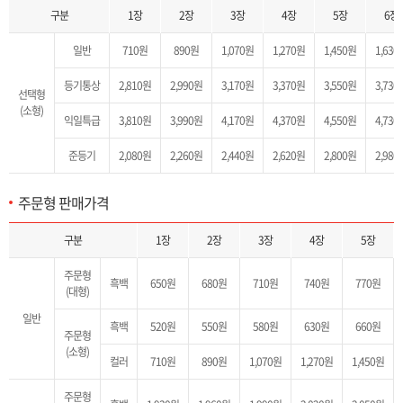
구분
1장
2장
3장
4장
5장
6장
일반
710원
890원
1,070원
1,270원
1,450원
1,630
등기통상
2,810원
2,990원
3,170원
3,370원
3,550원
3,730
선택형
(소형)
익일특급
3,810원
3,990원
4,170원
4,370원
4,550원
4,730
준등기
2,080원
2,260원
2,440원
2,620원
2,800원
2,980
주문형 판매가격
주문형 판매가격 목록으로 구분(일반-주문형(대형(흑백)/소형(흑백,컬러)), 준등기-주문형(대형(흑백)/소형(흑백,컬러)), 1장~6장 판매가격을 제공합니다.
구분
1장
2장
3장
4장
5장
주문형
흑백
650원
680원
710원
740원
770원
(대형)
일반
흑백
520원
550원
580원
630원
660원
주문형
(소형)
컬러
710원
890원
1,070원
1,270원
1,450원
주문형