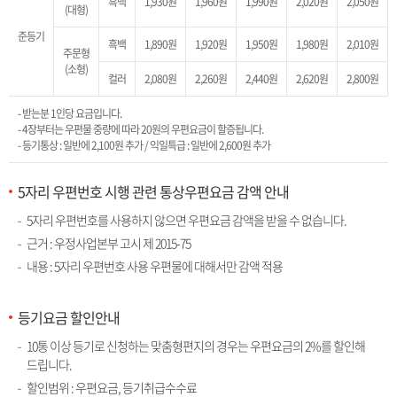
흑백
1,930원
1,960원
1,990원
2,020원
2,050원
(대형)
준등기
흑백
1,890원
1,920원
1,950원
1,980원
2,010원
주문형
(소형)
컬러
2,080원
2,260원
2,440원
2,620원
2,800원
- 받는분 1인당 요금입니다.
- 4장부터는 우편물 중량에 따라 20원의 우편요금이 할증됩니다.
- 등기통상 : 일반에 2,100원 추가 / 익일특급 : 일반에 2,600원 추가
5자리 우편번호 시행 관련 통상우편요금 감액 안내
5자리 우편번호를 사용하지 않으면 우편요금 감액을 받을 수 없습니다.
근거 : 우정사업본부 고시 제 2015-75
내용 : 5자리 우편번호 사용 우편물에 대해서만 감액 적용
등기요금 할인안내
10통 이상 등기로 신청하는 맞춤형편지의 경우는 우편요금의 2%를 할인해
드립니다.
할인범위 : 우편요금, 등기취급수수료