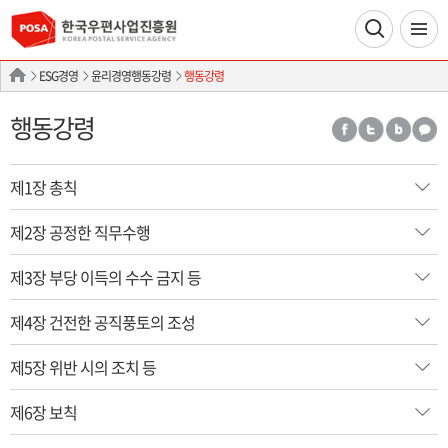
ESG경영
윤리경영행동강령
행동강령
행동강령
제1장 총칙
제2장 공정한 직무수행
제3장 부당 이득의 수수 금지 등
제4장 건전한 공직풍토의 조성
제5장 위반 시의 조치 등
제6장 보칙