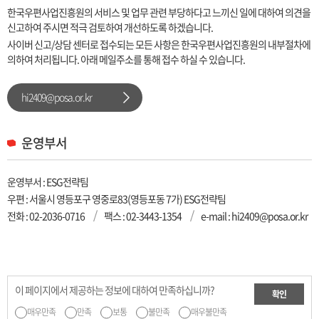
한국우편사업진흥원의 서비스 및 업무 관련 부당하다고 느끼신 일에 대하여 의견을
신고하여 주시면 적극 검토하여 개선하도록 하겠습니다.
사이버 신고/상담 센터로 접수되는 모든 사항은 한국우편사업진흥원의 내부절차에
의하여 처리됩니다. 아래 메일주소를 통해 접수 하실 수 있습니다.
hi2409@posa.or.kr
운영부서
운영부서 : ESG전략팀
우편 : 서울시 영등포구 영중로83(영등포동 7가) ESG전략팀
전화 :
02-2036-0716
팩스 : 02-3443-1354
e-mail : hi2409@posa.or.kr
이 페이지에서 제공하는 정보에 대하여 만족하십니까?
확인
매우만족
만족
보통
불만족
매우불만족