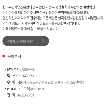
한국우편사업진흥원의 업무 관련 새 정부 국정 철학과 부합하는 열린혁신
아이디어를 제안하여 주시면 적극 검토하여 반영하도록 하겠습니다.
열린혁신 아이디어로 접수되는 모든 제안은 한국우편사업진흥원의 내부절차에
의하여 검토되며,제안자에게 검토결과를 회신할 예정입니다.
아래 메일주소를 통해 접수 하실 수 있습니다.
ch1911@posa.or.kr
운영부서
운영부서
: ESG전략팀
팩 스
: 02-3443-1354
우 편
: 서울시 영등포구 영중로83 (영등포동 7가) ESG전략팀
e-mail
: ch1911@posa.or.kr
전 화
:
02-2036-0733