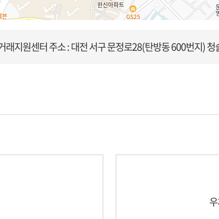
거래지원센터
주소 : 대전 서구 문정로28(탄방동 600번지) 청
우