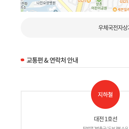
우체국전자상
교통편 & 연락처 안내
대전 1호선
탄방역 2번출구/ 도보 3분 소요