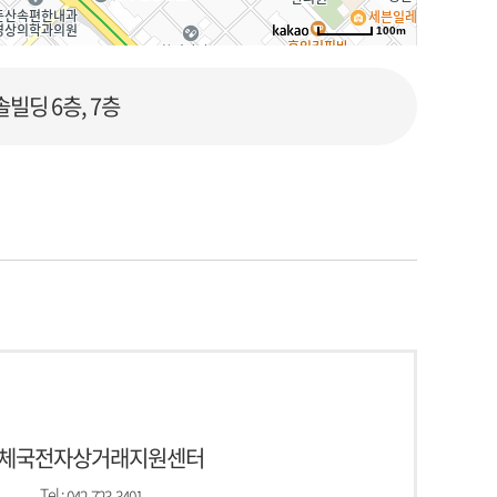
100m
로드뷰
길찾기
지도 크게 보기
솔빌딩 6층, 7층
체국전자상거래지원센터
Tel :
042-723-3401