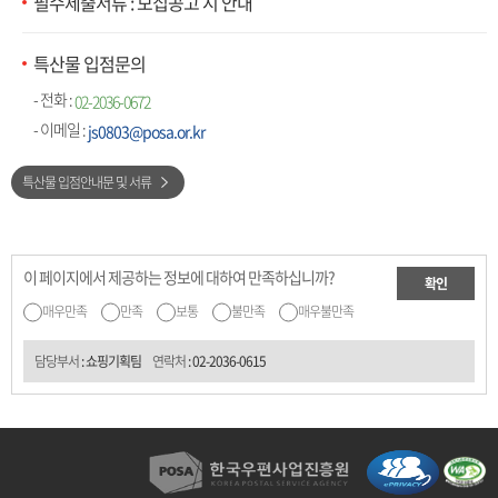
필수제출서류 : 모집공고 시 안내
특산물 입점문의
- 전화 :
02-2036-0672
- 이메일 :
js0803@posa.or.kr
특산물 입점안내문 및 서류
이 페이지에서 제공하는 정보에 대하여 만족하십니까?
확인
매우만족
만족
보통
불만족
매우불만족
담당부서
: 쇼핑기획팀
연락처
:
02-2036-0615