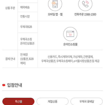
해외배송
상품 주문
모바일 앱ㆍ웹
전화주문
1588-1300
전통시장
우체국B2B
우체국쇼핑
온라인상품권
온라인쇼핑몰
전 매장
신용카드, 즉시계좌이체, 가상계좌, 간편결제,
결제 안내
(상품권, B2B
우체국상품권, 우체국쇼핑페이, e서울사랑상품권 등 제공
제외)
입점안내
특산물
제철상품
우체국 꽃배달