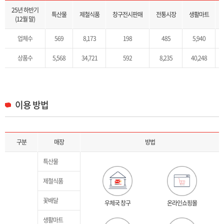
취급상품 목록으로 2025년 하반기(12월말) 기준 특산물, 제철식품, 창구직접판매, 전통시장, 생활마트, 꽃배달, 해외배송 B2B를 제공합니다.
25년 하반기
특산물
제철식품
창구전시판매
전통시장
생활마트
(12월 말)
업체수
569
8,173
198
485
5,940
상품수
5,568
34,721
592
8,235
40,248
이용 방법
매장별 이용 방법 안내 목록으로 구분, 매장, 방법을 제공합니다.
구분
매장
방법
특산물
제철식품
꽃배달
우체국 창구
온라인쇼핑몰
생활마트