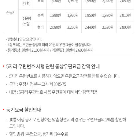
흑백
1,930원
1,960원
1,990원
2,020원
2,050원
(대형)
준등기
흑백
1,890원
1,920원
1,950원
1,980원
2,010원
주문형
(소형)
컬러
2,080원
2,260원
2,440원
2,620원
2,800원
- 받는분 1인당 요금입니다.
- 4장부터는 우편물 중량에 따라 20원의 우편요금이 할증됩니다.
- 등기통상 : 일반에 2,100원 추가 / 익일특급 : 일반에 2,600원 추가
5자리 우편번호 시행 관련 통상우편요금 감액 안내
5자리 우편번호를 사용하지 않으면 우편요금 감액을 받을 수 없습니다.
근거 : 우정사업본부 고시 제 2015-75
내용 : 5자리 우편번호 사용 우편물에 대해서만 감액 적용
등기요금 할인안내
10통 이상 등기로 신청하는 맞춤형편지의 경우는 우편요금의 2%를 할인해
드립니다.
할인범위 : 우편요금, 등기취급수수료