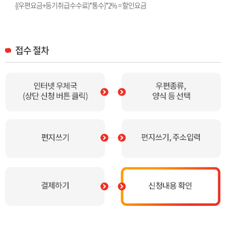
{(우편요금+등기취급수수료)*통수}*2% = 할인요금
접수 절차