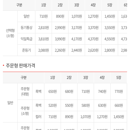
구분
1장
2장
3장
4장
5장
6장
일반
710원
890원
1,070원
1,270원
1,450원
1,630
등기통상
2,810원
2,990원
3,170원
3,370원
3,550원
3,730
선택형
(소형)
익일특급
3,810원
3,990원
4,170원
4,370원
4,550원
4,730
준등기
2,080원
2,260원
2,440원
2,620원
2,800원
2,980
주문형 판매가격
주문형 판매가격 목록으로 구분(일반-주문형(대형(흑백)/소형(흑백,컬러)), 준등기-주문형(대형(흑백)/소형(흑백,컬러)), 1장~6장 판매가격을 제공합니다.
구분
1장
2장
3장
4장
5장
주문형
흑백
650원
680원
710원
740원
770원
(대형)
일반
흑백
520원
550원
580원
630원
660원
주문형
(소형)
컬러
710원
890원
1,070원
1,270원
1,450원
주문형