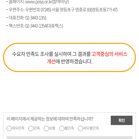
홈페이지: www.posa.or.kr(참여마당)
우편주소: 우편번호 07245) 서울 영등포구 영중로 83(영등포동7가 47)
대표전화:
02-3443-1351
팩스번호: 02-3443-1354(대표팩스)
수요자 만족도 조사를 실시하여 그 결과를
고객중심의 서비스
개선
에 반영하겠습니다.
이 페이지에서 제공하는 정보에 대하여 만족하십니까?
확인
매우만족
만족
보통
불만족
매우불만족