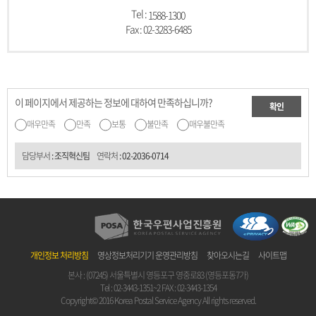
Tel :
1588-1300
Fax : 02-3283-6485
이 페이지에서 제공하는 정보에 대하여 만족하십니까?
확인
매우만족
만족
보통
불만족
매우불만족
담당부서
: 조직혁신팀
연락처
:
02-2036-0714
개인정보 처리방침
영상정보처리기기 운영관리방침
찾아오시는길
사이트맵
본사 : (07245) 서울특별시 영등포구 영중로83 (영등포동7가)
Tel :
02-3443-1351~2
FAX : 02-3443-1354
Copyright© 2016 Korea Postal Service Agency All rights reserved.