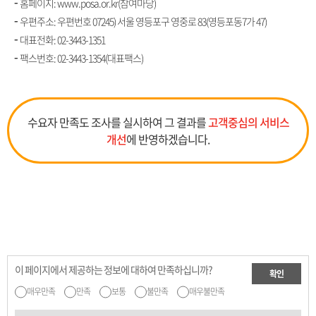
홈페이지: www.posa.or.kr(참여마당)
우편주소: 우편번호 07245) 서울 영등포구 영중로 83(영등포동7가 47)
대표전화:
02-3443-1351
팩스번호: 02-3443-1354(대표팩스)
수요자 만족도 조사를 실시하여 그 결과를
고객중심의 서비스
개선
에 반영하겠습니다.
이 페이지에서 제공하는 정보에 대하여 만족하십니까?
확인
매우만족
만족
보통
불만족
매우불만족