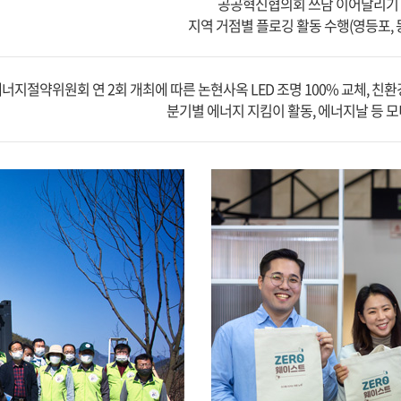
공공혁신협의회 쓰담 이어달리기 
지역 거점별 플로깅 활동 수행(영등포, 동
너지절약위원회 연 2회 개최에 따른 논현사옥 LED 조명 100% 교체, 친
분기별 에너지 지킴이 활동, 에너지날 등 