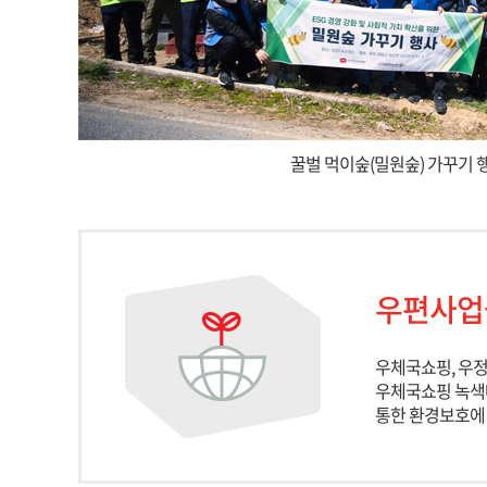
꿀벌 먹이숲(밀원숲) 가꾸기 
우편사업
우체국쇼핑, 우
우체국쇼핑 녹색
통한 환경보호에