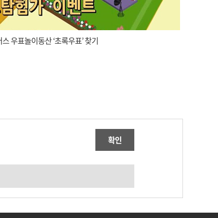
스 우표놀이동산 ‘초록우표’ 찾기
확인