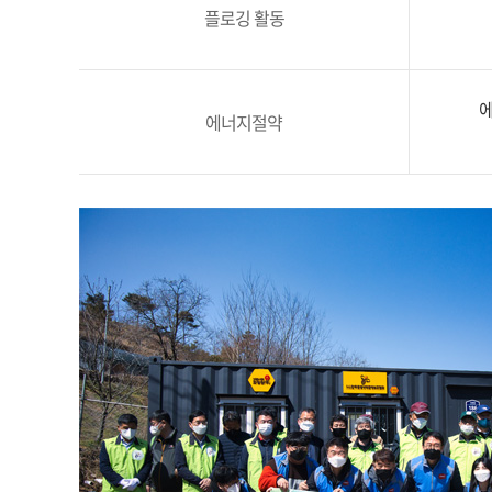
플로깅 활동
에
에너지절약