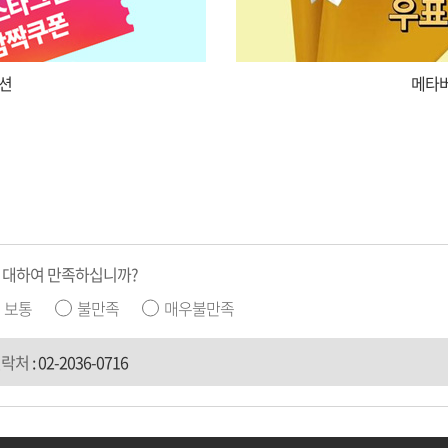
션
메타버
 대하여 만족하십니까?
보통
불만족
매우불만족
연락처
:
02-2036-0716