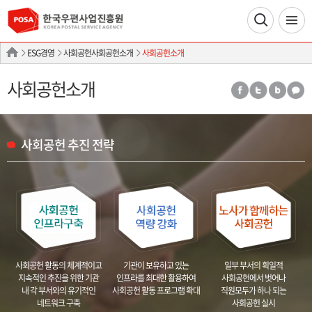
ESG경영
사회공헌사회공헌소개
사회공헌소개
사회공헌소개
사회공헌 추진 전략
기관이 보유하고 있는
사회공헌 활동의 체계적이고
일부 부서의 획일적
인프라를
최대한 활용하여
지속적인 추진을 위한 기관
사회공헌에서 벗어나
사회공헌 활동
프로그램 확대
내
각 부서와의 유기적인
직원모두가 하나 되는
네트워크 구축
사회공헌 실시