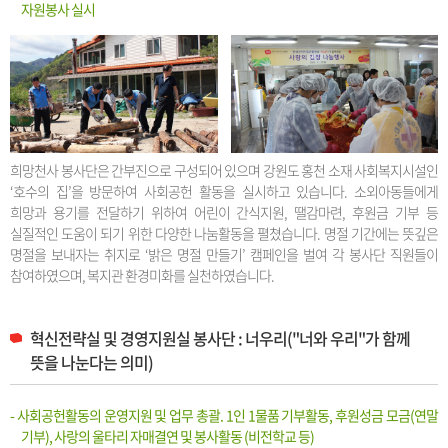
자원봉사 실시
희망천사 봉사단은 간부진으로 구성되어 있으며 강원도 홍천 소재 사회복지시설인
‘호수의 집’을 방문하여 사회공헌 활동을 실시하고 있습니다. 소외아동들에게
희망과 용기를 전달하기 위하여 어린이 간식지원, 땔감마련, 후원금 기부 등
실질적인 도움이 되기 위한 다양한 나눔활동을 펼쳤습니다. 명절 기간에는 뜻깊은
명절을 보내자는 취지로 ‘밝은 명절 만들기’ 캠페인을 벌여 각 봉사단 직원들이
참여하였으며, 복지관 환경미화를 실천하였습니다.
혁신전략실 및 경영지원실 봉사단 : 너우리("너와 우리"가 함께
뜻을 나눈다는 의미)
- 사회공헌활동의 운영지원 및 업무 총괄. 1인 1물품 기부활동, 후원성금 모금(연말
기부), 사랑의 울타리 자매결연 및 봉사활동 (비전학교 등)