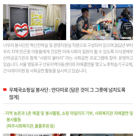
너우리 봉사단은 혁신전략실 및 경영지원실 직원으로 구성되어 있으며 2012년 부터
우리 지역 빈곤층 아동들에게 건강한 미래 사회의 일원이 될 수 있도록 지식경제부
산하공공기관과 함께 “사랑의 울타리” 라는 사회공헌 프로그램에 참여·운영하고
있습니다. 서울 영등포구 선유지역아동센터와 자매결연을 맺고 노후학습기구교체,
간식데이지원 등 사회공헌 활동을 실시하고 있습니다.
우체국쇼핑실 봉사단 : 안다미로 (담은 것이 그 그릇에 넘치도록
많게)
- 지역 농촌과 1촌 체결 및 봉사활동, 쇼핑 마일리지 기부, 사회복지관 자매결연 및
봉사활동
(파주사회복지관, 물품후원 등)