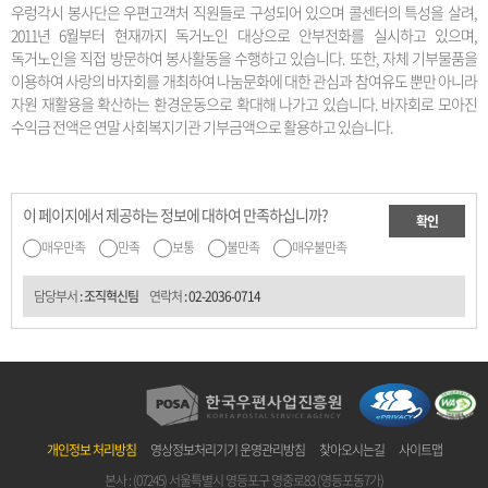
우렁각시 봉사단은 우편고객처 직원들로 구성되어 있으며 콜센터의 특성을 살려,
2011년 6월부터 현재까지 독거노인 대상으로 안부전화를 실시하고 있으며,
독거노인을 직접 방문하여 봉사활동을 수행하고 있습니다. 또한, 자체 기부물품을
이용하여 사랑의 바자회를 개최하여 나눔문화에 대한 관심과 참여유도 뿐만 아니라
자원 재활용을 확산하는 환경운동으로 확대해 나가고 있습니다. 바자회로 모아진
수익금 전액은 연말 사회복지기관 기부금액으로 활용하고 있습니다.
이 페이지에서 제공하는 정보에 대하여 만족하십니까?
확인
매우만족
만족
보통
불만족
매우불만족
담당부서
: 조직혁신팀
연락처
:
02-2036-0714
개인정보 처리방침
영상정보처리기기 운영관리방침
찾아오시는길
사이트맵
본사 : (07245) 서울특별시 영등포구 영중로83 (영등포동7가)