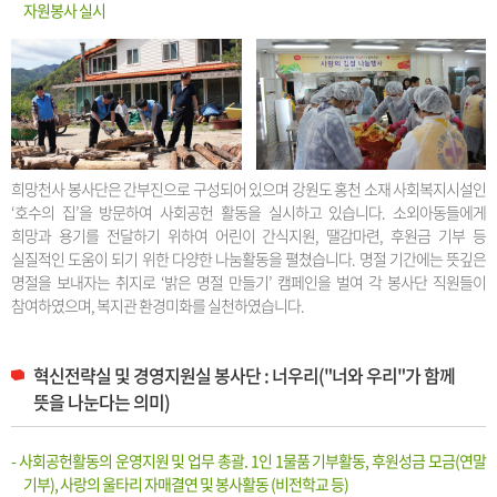
자원봉사 실시
희망천사 봉사단은 간부진으로 구성되어 있으며 강원도 홍천 소재 사회복지시설인
‘호수의 집’을 방문하여 사회공헌 활동을 실시하고 있습니다. 소외아동들에게
희망과 용기를 전달하기 위하여 어린이 간식지원, 땔감마련, 후원금 기부 등
실질적인 도움이 되기 위한 다양한 나눔활동을 펼쳤습니다. 명절 기간에는 뜻깊은
명절을 보내자는 취지로 ‘밝은 명절 만들기’ 캠페인을 벌여 각 봉사단 직원들이
참여하였으며, 복지관 환경미화를 실천하였습니다.
혁신전략실 및 경영지원실 봉사단 : 너우리("너와 우리"가 함께
뜻을 나눈다는 의미)
- 사회공헌활동의 운영지원 및 업무 총괄. 1인 1물품 기부활동, 후원성금 모금(연말
기부), 사랑의 울타리 자매결연 및 봉사활동 (비전학교 등)