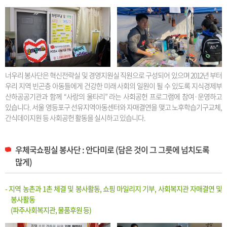
너우리 봉사단은 혁신전략실 및 경영지원실 직원으로 구성되어 있으며 2012년 부터
우리 지역 빈곤층 아동들에게 건강한 미래 사회의 일원이 될 수 있도록 지식경제부
산하공공기관과 함께 “사랑의 울타리” 라는 사회공헌 프로그램에 참여·운영하고
있습니다. 서울 영등포구 선유지역아동센터와 자매결연을 맺고 노후학습기구교체,
간식데이지원 등 사회공헌 활동을 실시하고 있습니다.
우체국쇼핑실 봉사단 : 안다미로 (담은 것이 그 그릇에 넘치도록
많게)
- 지역 농촌과 1촌 체결 및 봉사활동, 쇼핑 마일리지 기부, 사회복지관 자매결연 및
봉사활동
(파주사회복지관, 물품후원 등)