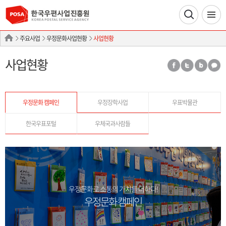
주요사업
우정문화사업현황
사업현황
사업현황
우정문화 캠페인
우정장학사업
우표박물관
한국우표포털
우체국과사람들
우정문화로 소통의 가치를 더하다!
우정문화 캠페인