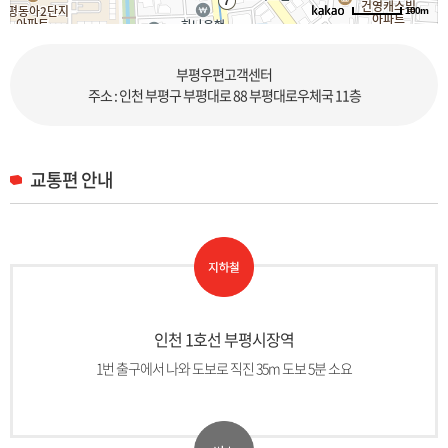
100m
로드뷰
길찾기
지도 크게 보기
부평우편고객센터
주소
인천 부평구 부평대로 88 부평대로우체국 11층
주소 : 인천 부평구 부평대로 88 부평대로우체국 11층
전화
1588-1300
주변 지하철
교통편 안내
부평시장역
부평구청역
부평구청역
부평역
부평역
주변 정류장
부평시장역(부평대로우체국)
부평시장역
부평구보건소
부평시장(한라비발디)
부평시장(한라비발디)
부평구보건소
인천 1호선 부평시장역
부평시장입구(2번출구)
백마장입구
부평구보건소
부평구보건소
백마장입구
용갈비
부평시장(용갈비)
1번 출구에서 나와 도보로 직진 35m 도보 5분 소요
동아2단지정문
주변 버스