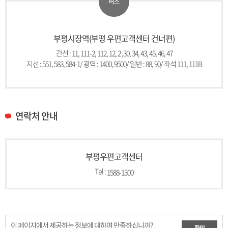
11
111-2
112
12
2
30
34
43
45
46
47
43-1
1400
9500
부평시장역(부평 우편고객센터 건너편)
88
90
111
111B
간선 : 11, 111-2, 112, 12, 2 ,30, 34, 43, 45, 46, 47
551
583
584-1
565
556
558
561
570
581
586
574
지선 : 551, 583, 584-1/ 광역 : 1400, 9500/ 일반 : 88, 90/ 좌석 111, 111B
582
555
585
571
560
연락처 안내
부평우편고객센터
Tel :
1588-1300
이 페이지에서 제공하는 정보에 대하여 만족하십니까?
확인