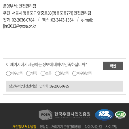
운영부서 : 안전관리팀
우편 : 서울시 영등포구 영중로83(영등포동7가) 안전관리팀
전화 :
02-2036-0784
팩스 : 02-3443-1354
e-mail :
ljm2012@posa.or.kr
이 페이지에서 제공하는 정보에 대하여 만족하십니까?
확인
매우만족
만족
보통
불만족
매우불만족
담당부서
: 안전관리팀
연락처
:
02-2036-0785
개인정보 처리방침
영상정보처리기기 운영관리방침
찾아오시는길
사이트맵