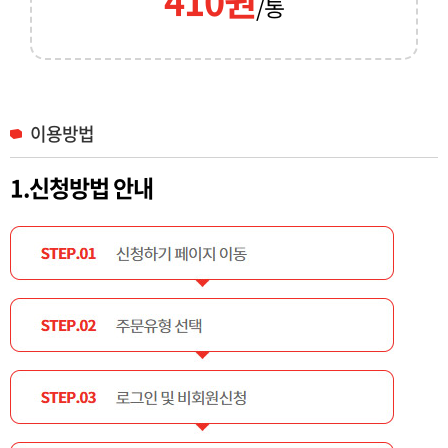
410원
/통
이용방법
1.신청방법 안내