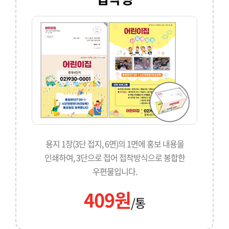
용지 1장(3단 접지, 6면)의 1면에 홍보 내용을
인쇄하여, 3단으로 접어 접착방식으로 봉합한
우편물입니다.
409원
/통