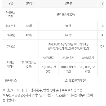
구분
접착형
봉투형
봉입
우편요금
규격 요금의 30%
감액
최소 주문
500통
500통
50
가격(통)
409원
440원
41
초과 A4/B5 1장 당 50원 추가, 최대 4장
추가(장)
-
추가
초과 A3/B4 1장 당 100원 추가, 최대 2장
A4/B5용지
A3/B4용지
A2/B3용지
디자인
20,000원/1건
-
제작비
(2면)
20,000원/1건
40,000원/1건
80,000원/1건
(2면)
(2면)
(2면)
동봉서비스
-
1장 당 20원/최대 5장
※ 전단지 크기에 따라 접지 횟수, 방법 등이 달라 수수료 차등 적용
※ 우편요금은 25g까지 규격요금이 적용되며, 25g을 초과하는 경우 비용이
증가합니다.