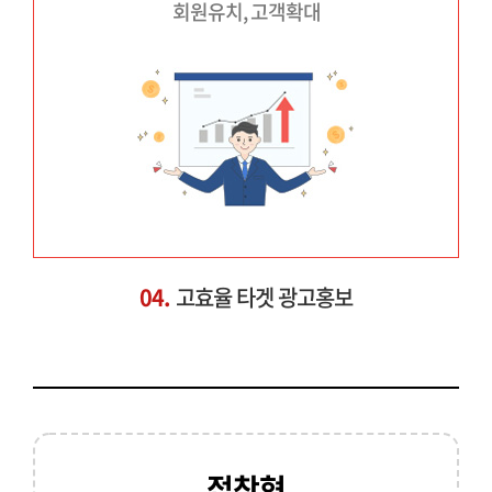
회원유치, 고객확대
04.
고효율 타겟 광고홍보
접착형