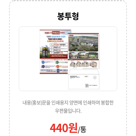
봉투형
내용(홍보)문을 인쇄용지 양면에 인쇄하여 봉합한
우편물입니다.
440원
/통