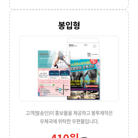
봉입형
고객(발송인)이 홍보물을 제공하고 봉투제작은
우체국에 위탁한 우편물입니다.