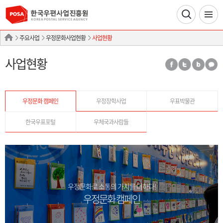
주요사업
우정문화사업현황
사업현황
사업현황
우정문화 캠페인
우정장학사업
우표박물관
한국우표포털
우체국과사람들
우정문화로 소통의 가치를 더하다!
우정문화 캠페인