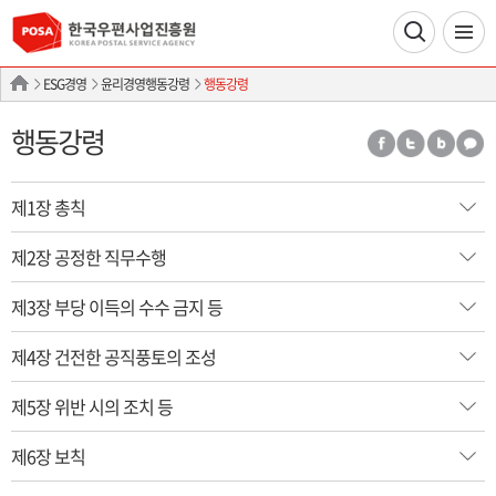
ESG경영
윤리경영행동강령
행동강령
행동강령
제1장 총칙
제2장 공정한 직무수행
제3장 부당 이득의 수수 금지 등
제4장 건전한 공직풍토의 조성
제5장 위반 시의 조치 등
제6장 보칙