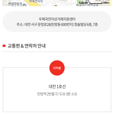
100m
로드뷰
길찾기
지도 크게 보기
우체국전자상거래지원센터
주소 : 대전 서구 문정로28(탄방동 600번지) 청솔빌딩 6층, 7층
교통편 & 연락처 안내
대전 1호선
탄방역 2번출구/ 도보 3분 소요