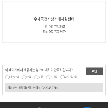
우체국전자상거래지원센터
Tel :
042-723-3401
Fax : 042-723-3499
이 페이지에서 제공하는 정보에 대하여 만족하십니까?
확인
매우만족
만족
보통
불만족
매우불만족
담당부서
: 조직혁신팀
연락처
:
02-2036-0714