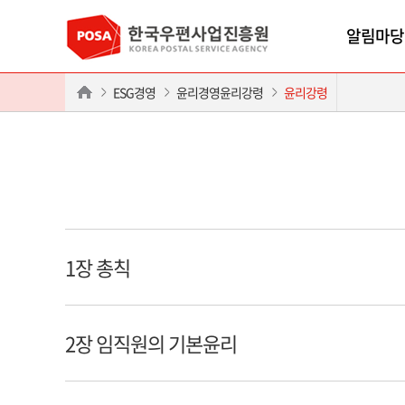
알림마당
ESG경영
윤리경영윤리강령
윤리강령
1장 총칙
2장 임직원의 기본윤리