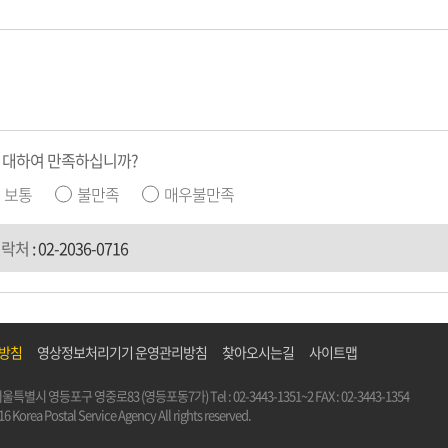
 대하여 만족하십니까?
보통
불만족
매우불만족
연락처
:
02-2036-0716
리방침
영상정보처리기기 운영관리방침
찾아오시는길
사이트맵
5) 서울특별시 영등포구 영중로83 (영등포동7가)
Tel :
02-3443-1351~2
FAX : 02-3443-1354
6 Korea Postal Service Agency All rights reserved.