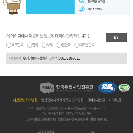
이 페이지에서 제공하는 정보에 대하여 만족하십니까?
확인
매우만족
만족
보통
불만족
매우불만족
담당부서
: 우정정보화지원실
연락처
:
061-338-3031
개인정보 처리방침
영상정보처리기기 운영관리방침
찾아오시는길
사이트맵
본사 : (07245) 서울특별시 영등포구 영중로83 (영등포동7가)
Tel :
02-3443-1351~2
FAX : 02-3443-1354
Copyright© 2016 Korea Postal Service Agency All rights reserved.
관련사이트