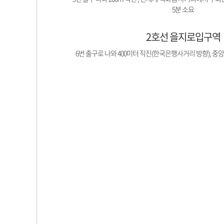
5분 소요
2호선 을지로입구역
6번 출구로 나와 400미터 직진(한국은행사거리 방향), 중앙