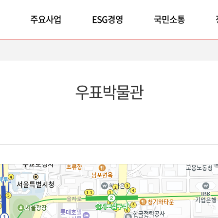
주요사업
ESG경영
국민소통
우표박물관