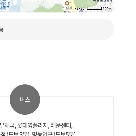
100m
로드뷰
길찾기
지도 크게 보기
층
우체국, 롯데영플라자, 해운센터,
 (도보 3분), 명동입구 (도보5분)