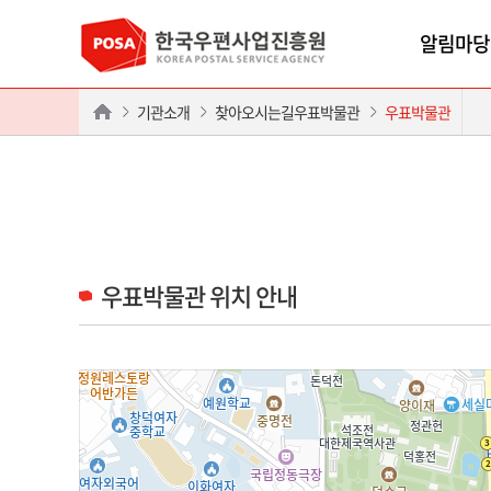
알림마당
기관소개
찾아오시는길우표박물관
우표박물관
우표박물관 위치 안내