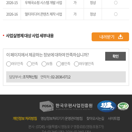
2026-15
우체국쇼핑 시스템 개발 사업
가
정상
○
2026-16
멀티미디어 콘텐츠 제작 사업
가
정상
○
사업실명제 대상 사업 세부내용
이 페이지에서 제공하는 정보에 대하여 만족하십니까?
확인
매우만족
만족
보통
불만족
매우불만족
담당부서
: 조직혁신팀
연락처
:
02-2036-0712
개인정보 처리방침
영상정보처리기기 운영관리방침
찾아오시는길
사이트맵
본사 : (07245) 서울특별시 영등포구 영중로83 (영등포동7가)
Tel :
02-3443-1351~2
FAX : 02-3443-1354