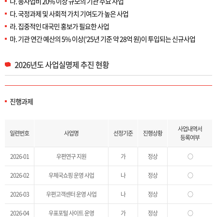
나. 총사업비 20% 이상 규모의 기관 주요 사업
다. 국정과제 및 사회적 가치 기여도가 높은 사업
라. 집중적인 대국민 홍보가 필요한 사업
마. 기관 연간 예산의 5% 이상(‘25년 기준 약 28억 원)이 투입되는 신규사업
2026년도 사업실명제 추진 현황
진행과제
2026년 사업실명제 추진 대상사업 선정 현황 목록으로 일련번호, 사업명, 선정기준, 진행사항, 사업내역서 등록여부를 제공
사업내역서
일련번호
사업명
선정기준
진행상황
등록여부
2026-01
우편연구 지원
가
정상
○
2026-02
우체국쇼핑 운영 사업
나
정상
○
2026-03
우편고객센터 운영 사업
나
정상
○
2026-04
우표포털 사이트 운영
가
정상
○