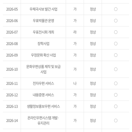
2026-05
우체국사보 발간 사업
가
정상
○
2026-06
우표박물관 운영
가
정상
○
2026-07
우표전시회 개최
라
정상
○
2026-08
장학사업
가
정상
○
2026-09
우정문화 확산 사업
가
정상
○
문화우편상품 제작 및 보급
2026-10
가
정상
○
사업
2026-11
전자우편 서비스
나
정상
○
2026-12
내용증명 서비스
가
정상
○
2026-13
생활정보홍보우편 서비스
가
정상
○
온라인우편시스템 개발·
2026-14
가
정상
○
유지관리