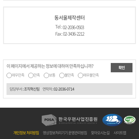
동서울제작센터
Tel :
02-2036-0503
Fax : 02-3436-2212
이 페이지에서 제공하는 정보에 대하여 만족하십니까?
확인
매우만족
만족
보통
불만족
매우불만족
담당부서
: 조직혁신팀
연락처
:
02-2036-0714
개인정보 처리방침
영상정보처리기기 운영관리방침
찾아오시는길
사이트맵