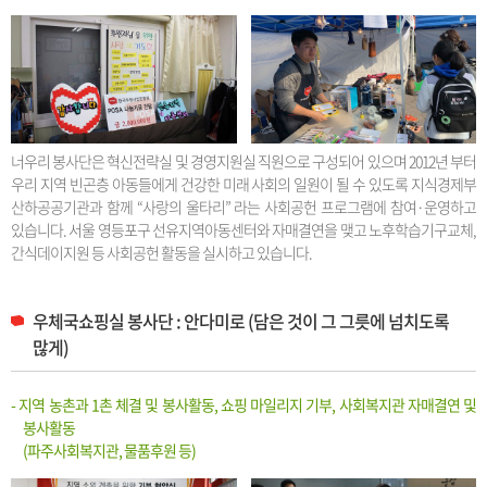
너우리 봉사단은 혁신전략실 및 경영지원실 직원으로 구성되어 있으며 2012년 부터
우리 지역 빈곤층 아동들에게 건강한 미래 사회의 일원이 될 수 있도록 지식경제부
산하공공기관과 함께 “사랑의 울타리” 라는 사회공헌 프로그램에 참여·운영하고
있습니다. 서울 영등포구 선유지역아동센터와 자매결연을 맺고 노후학습기구교체,
간식데이지원 등 사회공헌 활동을 실시하고 있습니다.
우체국쇼핑실 봉사단 : 안다미로 (담은 것이 그 그릇에 넘치도록
많게)
- 지역 농촌과 1촌 체결 및 봉사활동, 쇼핑 마일리지 기부, 사회복지관 자매결연 및
봉사활동
(파주사회복지관, 물품후원 등)