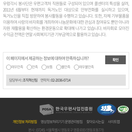
우렁각시 봉사단은 우편고객처 직원들로 구성되어 있으며 콜센터의 특성을 살려,
2011년 6월부터 현재까지 독거노인 대상으로 안부전화를 실시하고 있으며,
독거노인을 직접 방문하여 봉사활동을 수행하고 있습니다. 또한, 자체 기부물품을
이용하여 사랑의 바자회를 개최하여 나눔문화에 대한 관심과 참여유도 뿐만 아니라
자원 재활용을 확산하는 환경운동으로 확대해 나가고 있습니다. 바자회로 모아진
수익금 전액은 연말 사회복지기관 기부금액으로 활용하고 있습니다.
이 페이지에서 제공하는 정보에 대하여 만족하십니까?
확인
매우만족
만족
보통
불만족
매우불만족
담당부서
: 조직혁신팀
연락처
:
02-2036-0714
개인정보 처리방침
영상정보처리기기 운영관리방침
찾아오시는길
사이트맵
본사 : (07245) 서울특별시 영등포구 영중로83 (영등포동7가)