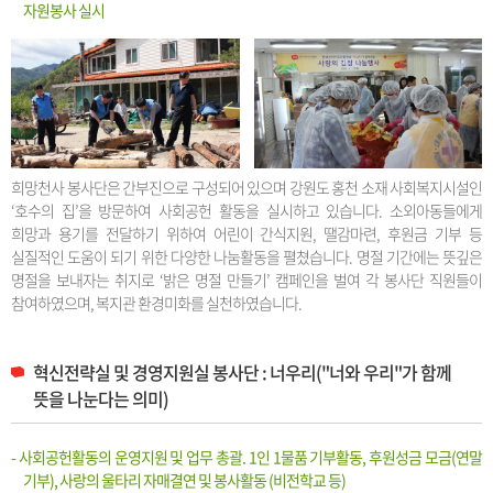
자원봉사 실시
희망천사 봉사단은 간부진으로 구성되어 있으며 강원도 홍천 소재 사회복지시설인
‘호수의 집’을 방문하여 사회공헌 활동을 실시하고 있습니다. 소외아동들에게
희망과 용기를 전달하기 위하여 어린이 간식지원, 땔감마련, 후원금 기부 등
실질적인 도움이 되기 위한 다양한 나눔활동을 펼쳤습니다. 명절 기간에는 뜻깊은
명절을 보내자는 취지로 ‘밝은 명절 만들기’ 캠페인을 벌여 각 봉사단 직원들이
참여하였으며, 복지관 환경미화를 실천하였습니다.
혁신전략실 및 경영지원실 봉사단 : 너우리("너와 우리"가 함께
뜻을 나눈다는 의미)
- 사회공헌활동의 운영지원 및 업무 총괄. 1인 1물품 기부활동, 후원성금 모금(연말
기부), 사랑의 울타리 자매결연 및 봉사활동 (비전학교 등)