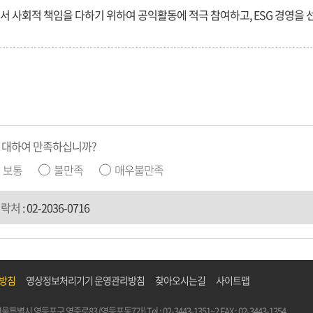
서 사회적 책임을 다하기 위하여 공익활동에 적극 참여하고, ESG 경영을
 대하여 만족하십니까?
보통
불만족
매우불만족
연락처
:
02-2036-0716
리방침
영상정보처리기기 운영관리방침
찾아오시는길
사이트맵
5) 서울특별시 영등포구 영중로83 (영등포동7가)
Tel :
02-3443-1351~2
FAX : 02-3443-1354