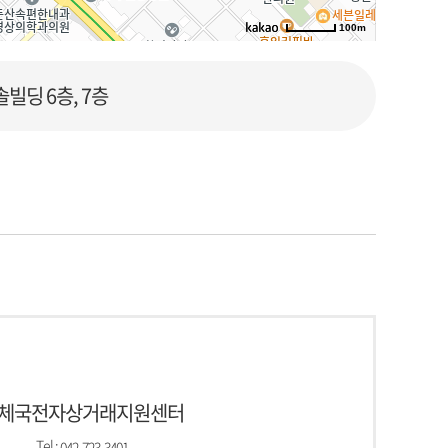
100m
로드뷰
길찾기
지도 크게 보기
솔빌딩 6층, 7층
체국전자상거래지원센터
Tel :
042-723-3401