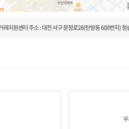
거래지원센터
주소 : 대전 서구 문정로28(탄방동 600번지) 청
우