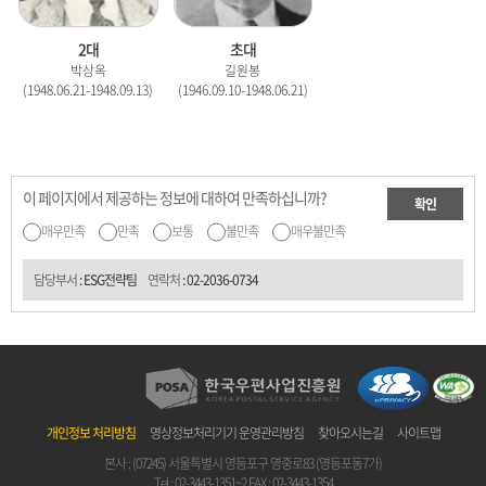
2대
초대
박상옥
길원봉
(1948.06.21-1948.09.13)
(1946.09.10-1948.06.21)
이 페이지에서 제공하는 정보에 대하여 만족하십니까?
확인
매우만족
만족
보통
불만족
매우불만족
담당부서
: ESG전략팀
연락처
:
02-2036-0734
개인정보 처리방침
영상정보처리기기 운영관리방침
찾아오시는길
사이트맵
본사 : (07245) 서울특별시 영등포구 영중로83 (영등포동7가)
Tel :
02-3443-1351~2
FAX : 02-3443-1354