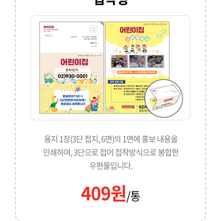
용지 1장(3단 접지, 6면)의 1면에 홍보 내용을
인쇄하여, 3단으로 접어 접착방식으로 봉합한
우편물입니다.
409원
/통