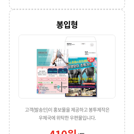
봉입형
고객(발송인)이 홍보물을 제공하고 봉투제작은
우체국에 위탁한 우편물입니다.