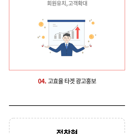
회원유치, 고객확대
04.
고효율 타겟 광고홍보
접착형