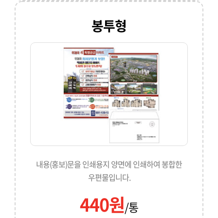
봉투형
내용(홍보)문을 인쇄용지 양면에 인쇄하여 봉합한
우편물입니다.
440원
/통