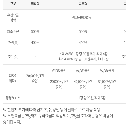
구분
접착형
봉투형
봉입
우편요금
규격 요금의 30%
감액
최소 주문
500통
500통
50
가격(통)
409원
440원
41
초과 A4/B5 1장 당 50원 추가, 최대 4장
추가(장)
-
추가
초과 A3/B4 1장 당 100원 추가, 최대 2장
A4/B5용지
A3/B4용지
A2/B3용지
디자인
20,000원/1건
-
제작비
(2면)
20,000원/1건
40,000원/1건
80,000원/1건
(2면)
(2면)
(2면)
동봉서비스
-
1장 당 20원/최대 5장
※ 전단지 크기에 따라 접지 횟수, 방법 등이 달라 수수료 차등 적용
※ 우편요금은 25g까지 규격요금이 적용되며, 25g을 초과하는 경우 비용이
증가합니다.