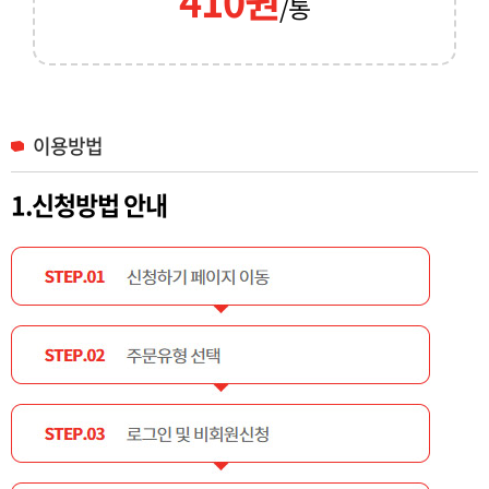
410원
/통
이용방법
1.신청방법 안내