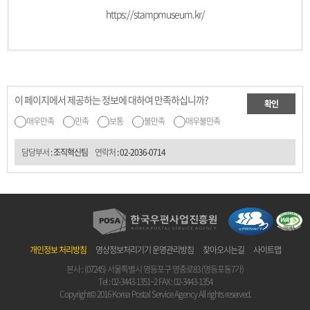
https://stampmuseum.kr/
이 페이지에서 제공하는 정보에 대하여 만족하십니까?
확인
매우만족
만족
보통
불만족
매우불만족
담당부서
: 조직혁신팀
연락처
:
02-2036-0714
개인정보 처리방침
영상정보처리기기 운영관리방침
찾아오시는길
사이트맵
본사 : (07245) 서울특별시 영등포구 영중로83 (영등포동7가)
Tel :
02-3443-1351~2
FAX : 02-3443-1354
Copyright© 2016 Korea Postal Service Agency All rights reserved.