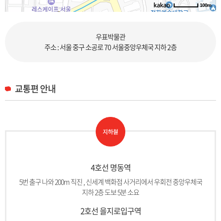
100m
로드뷰
길찾기
지도 크게 보기
우표박물관
주소 : 서울 중구 소공로 70 서울중앙우체국 지하 2층
교통편 안내
4호선 명동역
5번 출구 나와 200m 직진 , 신세계 백화점 사거리에서 우회전 중앙우체국
지하 2층 도보 5분 소요
2호선 을지로입구역