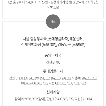
6번 출구로 나와 400미터 직진(한국은행사거리 방향), 중앙우체국 지하 2층
도보 10분
서울 중앙우체국, 롯데영플라자, 해운센터,
신세계백화점 (도보 3분), 명동입구 (도보5분)
중앙우체국
간선[B] 406
롯데영플라자
간선[B] 103,105, 143, 149, 151, 152, 162, 163, 201, 201 / [심야], 202, 261,262,
401, 406, 408, 500, 701 / 지선[G] : 0015, 7017, 7021, 7022
신세계앞
광역[R] : 9502, 9502[심야] / 간선[B] : 406, 503, 505 / 지선 [G] : 0014