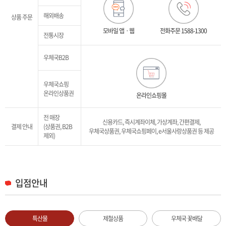
해외배송
상품 주문
모바일 앱ㆍ웹
전화주문
1588-1300
전통시장
우체국B2B
우체국쇼핑
온라인상품권
온라인쇼핑몰
전 매장
신용카드, 즉시계좌이체, 가상계좌, 간편결제,
결제 안내
(상품권, B2B
우체국상품권, 우체국쇼핑페이, e서울사랑상품권 등 제공
제외)
입점안내
특산물
제철상품
우체국 꽃배달