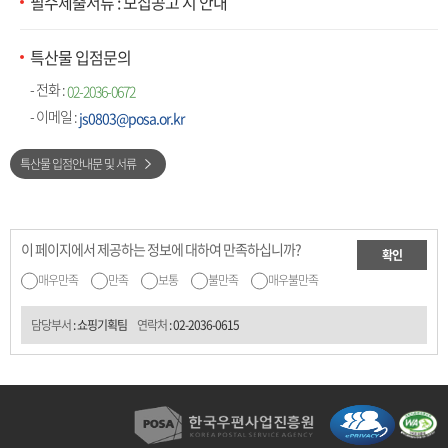
필수제출서류 : 모집공고 시 안내
특산물 입점문의
- 전화 :
02-2036-0672
- 이메일 :
js0803@posa.or.kr
특산물 입점안내문 및 서류
이 페이지에서 제공하는 정보에 대하여 만족하십니까?
확인
매우만족
만족
보통
불만족
매우불만족
담당부서
: 쇼핑기획팀
연락처
:
02-2036-0615