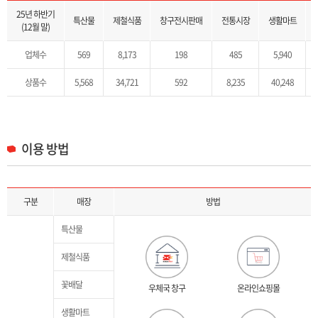
취급상품 목록으로 2025년 하반기(12월말) 기준 특산물, 제철식품, 창구직접판매, 전통시장, 생활마트, 꽃배달, 해외배송 B2B를 제공합니다.
25년 하반기
특산물
제철식품
창구전시판매
전통시장
생활마트
(12월 말)
업체수
569
8,173
198
485
5,940
상품수
5,568
34,721
592
8,235
40,248
이용 방법
매장별 이용 방법 안내 목록으로 구분, 매장, 방법을 제공합니다.
구분
매장
방법
특산물
제철식품
꽃배달
우체국 창구
온라인쇼핑몰
생활마트