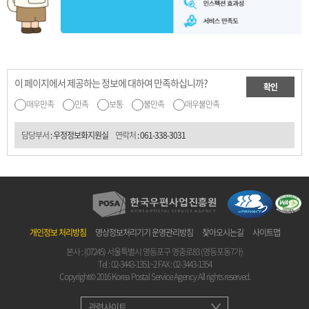
이 페이지에서 제공하는 정보에 대하여 만족하십니까?
확인
매우만족
만족
보통
불만족
매우불만족
담당부서
: 우정정보화지원실
연락처
:
061-338-3031
개인정보 처리방침
영상정보처리기기 운영관리방침
찾아오시는길
사이트맵
본사 : (07245) 서울특별시 영등포구 영중로83 (영등포동7가)
Tel :
02-3443-1351~2
FAX : 02-3443-1354
Copyright© 2016 Korea Postal Service Agency All rights reserved.
관련사이트