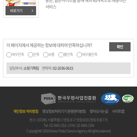
중문, 일문사이트를 통해 해외 43개국으로 배송하는
서비스
바로가기
이 페이지에서 제공하는 정보에 대하여 만족하십니까?
확인
매우만족
만족
보통
불만족
매우불만족
담당부서
: 쇼핑기획팀
연락처
:
02-2036-0615
개인정보 처리방침
영상정보처리기기 운영관리방침
찾아오시는길
사이트맵
본사 : (07245) 서울특별시 영등포구 영중로83 (영등포동7가)
Tel :
02-3443-1351~2
FAX : 02-3443-1354
Copyright© 2016 Korea Postal Service Agency All rights reserved.